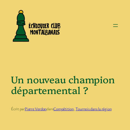
Aller
au
contenu
Un nouveau champion
départemental ?
Écrit par
Pierre Verdon
dans
Compétition
, 
Tournois dans la région