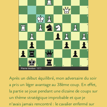
Après un début équilibré, mon adversaire du soir
a pris un léger avantage au 38ème coup. En effet,
la partie se joue pendant une dizaine de coups sur
un thème stratégique improbable et que je
n’avais jamais rencontré : le cavalier enfermé sur