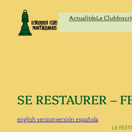
Aller
au
Actualités
Le Club
Inscr
contenu
SE RESTAURER – F
english version
versión española
LE FEST