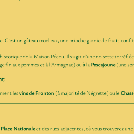
lle. C’est un gâteau moelleux, une brioche garnie de fruits conf
historique de la Maison Pécou. Il s’agit d’une noisette torréfié
age fin aux pommes et à l’Armagnac) ou à la
Pescajoune
(une sor
nt
mment les
vins de Fronton
(à majorité de Négrette) ou le
Chass
a
Place Nationale
et des rues adjacentes, où vous trouverez une