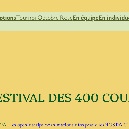
iptions
Tournoi Octobre Rose
En équipe
En individu
ESTIVAL DES 400 COU
IVAL
Les open
inscription
animations
infos pratiques
NOS PART