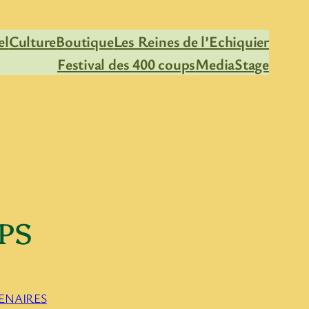
el
Culture
Boutique
Les Reines de l’Echiquier
Festival des 400 coups
Media
Stage
PS
ENAIRES