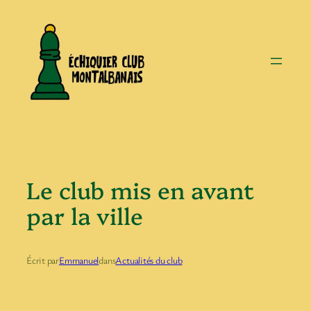
Aller
au
contenu
Le club mis en avant
par la ville
Écrit par
Emmanuel
dans
Actualités du club