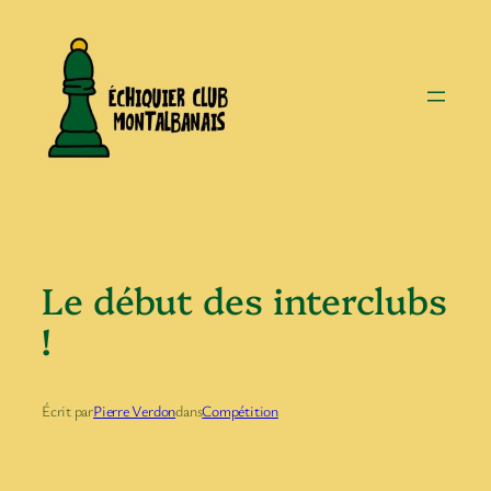
Aller
au
contenu
Le début des interclubs
!
Écrit par
Pierre Verdon
dans
Compétition