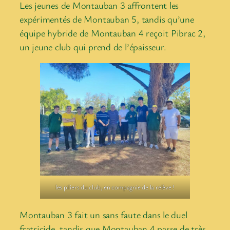
Les jeunes de Montauban 3 affrontent les
expérimentés de Montauban 5, tandis qu’une
équipe hybride de Montauban 4 reçoit Pibrac 2,
un jeune club qui prend de l’épaisseur.
les piliers du club, en compagnie de la relève !
Montauban 3 fait un sans faute dans le duel
fratricide, tandis que Montauban 4 passe de très