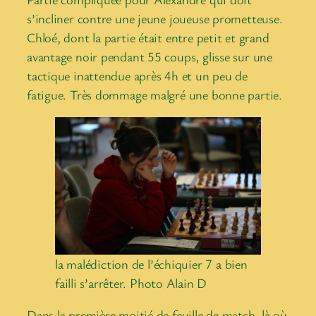
s’incliner contre une jeune joueuse prometteuse.
Chloé, dont la partie était entre petit et grand
avantage noir pendant 55 coups, glisse sur une
tactique inattendue après 4h et un peu de
fatigue. Très dommage malgré une bonne partie.
la malédiction de l’échiquier 7 a bien
failli s’arrêter. Photo Alain D
Dans la première moitié de feuille de match, là où