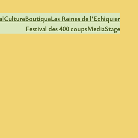
el
Culture
Boutique
Les Reines de l’Echiquier
Festival des 400 coups
Media
Stage