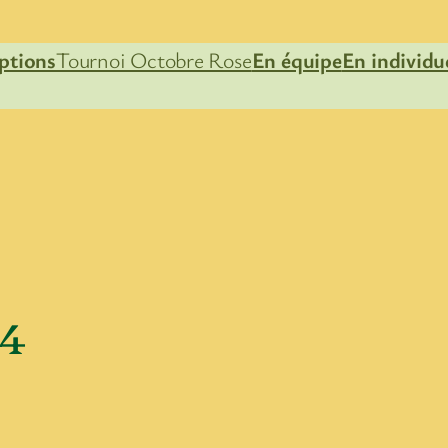
iptions
Tournoi Octobre Rose
En équipe
En individu
 4