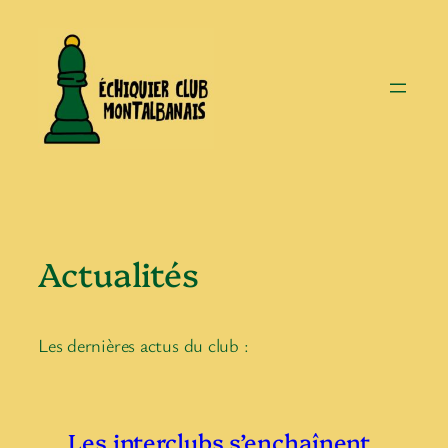
Aller
au
contenu
Actualités
Les dernières actus du club :
Les interclubs s’enchaînent